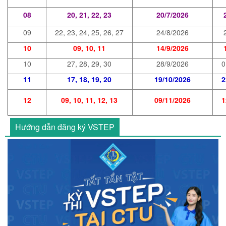
08
20, 21, 22, 23
20/7/2026
09
22, 23, 24, 25, 26, 27
24/8/2026
10
09, 10, 11
14/9/2026
10
27, 28, 29, 30
28/9/2026
0
11
17, 18, 19, 20
19/10/2026
2
12
09, 10, 11, 12, 13
09/11/2026
1
Hướng dẫn đăng ký VSTEP