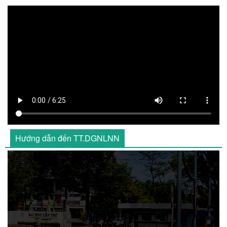
Hướng dẫn đến TT.DGNLNN