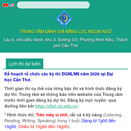
Truy cập nội dung luôn
TRUNG TÂM ĐÁNH GIÁ NĂNG LỰC NGOẠI NGỮ
Lầu 6, nhà điều hành, khu II. Đường 3/2, Phường Ninh Kiều, Thành
phố Cần Thơ
Lịch thi dự kiến
Kế hoạch tổ chức các kỳ thi ĐGNLNN năm 2026 tại Đại
học Cần Thơ.
Thời gian thi cụ thể của từng bậc thi và hình thức đăng ký
dự thi: Trung tâm sẽ thông báo trên website của Trung tâm
trước thời gian đăng ký dự thi.
Đăng ký trực tuyến: qua
đường liên kết
https://cfla3.ctu.edu.vn/
*
Hình thức thi:
Trên máy vi tính,
tất cả 4 kỹ năng
(Listening,
Reading, Writing, Speaking) trong 1 buổi (
Sáng từ 7g00 đến
10g30
;
Chiều từ 13g00 đến 16g30
).