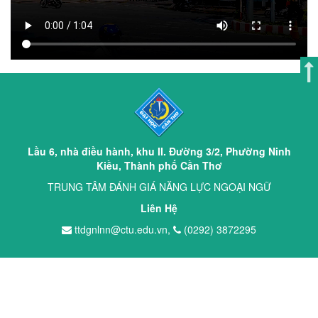
Lầu 6, nhà điều hành, khu II. Đường 3/2, Phường Ninh
Kiều, Thành phố Cần Thơ
TRUNG TÂM ĐÁNH GIÁ NĂNG LỰC NGOẠI NGỮ
Liên Hệ
ttdgnlnn@ctu.edu.vn,
(0292) 3872295